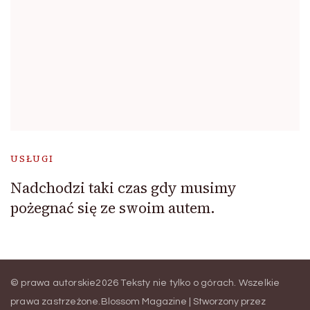
USŁUGI
Nadchodzi taki czas gdy musimy
pożegnać się ze swoim autem.
© prawa autorskie2026
Teksty nie tylko o górach
. Wszelkie
prawa zastrzeżone.
Blossom Magazine | Stworzony przez