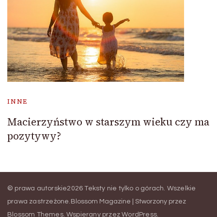
INNE
Macierzyństwo w starszym wieku czy ma
pozytywy?
© prawa autorskie2026
Teksty nie tylko o górach
. Wszelkie
prawa zastrzeżone.
Blossom Magazine | Stworzony przez
Blossom Themes
.
Wspierany przez
WordPress
.