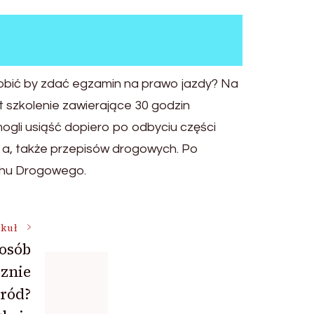
zrobić by zdać egzamin na prawo jazdy? Na
st szkolenie zawierające 30 godzin
ogli usiąść dopiero po odbyciu części
a, także przepisów drogowych. Po
chu Drogowego.
ykuł
posób
cznie
ród?