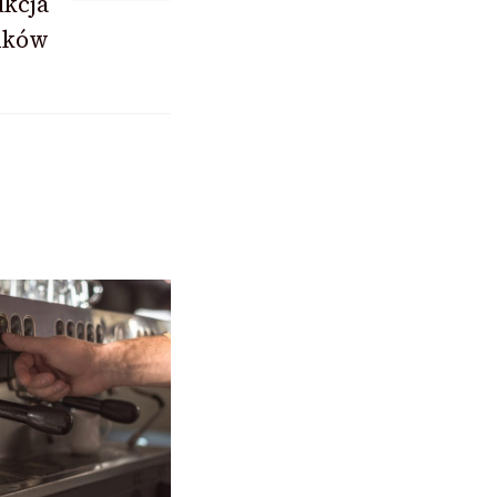
ukcja
ików