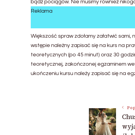
bądź pociągów. Nie musimy również nikogo 
Reklama
Większość spraw zdołamy załatwić sami, ni
wstępie należny zapisać się na kurs na pra
teoretycznych (po 45 minut) oraz 30 godzi
teoretycznej, zakończonej egzaminem we
ukończeniu kursu należy zapisać się na
Nawigac
Pop
Chu
wpisu
wyj