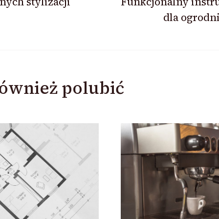
nych stylizacji
Funkcjonalny instr
dla ogrodn
ównież polubić