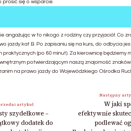
prosić się o wsparcie.
e angażując w to nikogo z rodziny czy przyjaciół. Co 
wo jazdy kat B. Po zapisaniu się na kurs, do odbycia je
n praktycznych (po 60 minut). Za kierownicę będziemy m
wnętrznym potwierdzającym naszą znajomość znaków 
 egzanim na prawo jazdy do Wojewódzkiego Ośrodka Ru
ja
Następny art
W jaki s
rzedni artykuł
sty szydełkowe –
efektywnie skute
ątkowy dodatek do
podlewać og