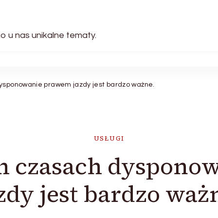
ko u nas unikalne tematy.
dysponowanie prawem jazdy jest bardzo ważne.
USŁUGI
ch czasach dyspono
zdy jest bardzo waż