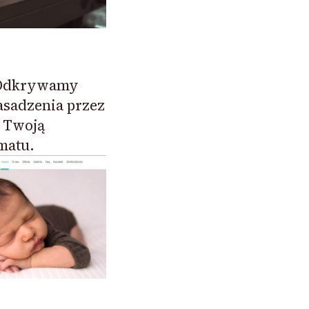
: Odkrywamy
sadzenia przez
o Twoją
matu.