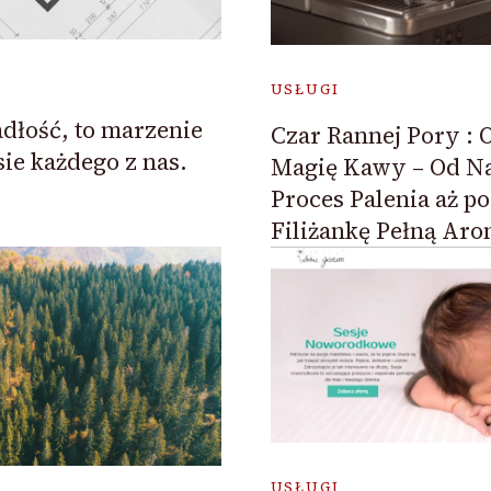
USŁUGI
dłość, to marzenie
Czar Rannej Pory 
e każdego z nas.
Magię Kawy – Od Na
Proces Palenia aż p
Filiżankę Pełną Aro
USŁUGI