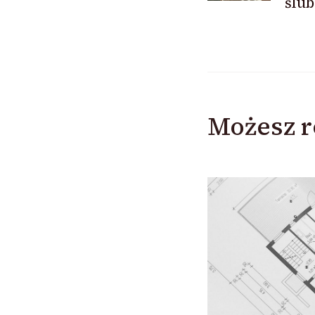
ślub
Możesz r